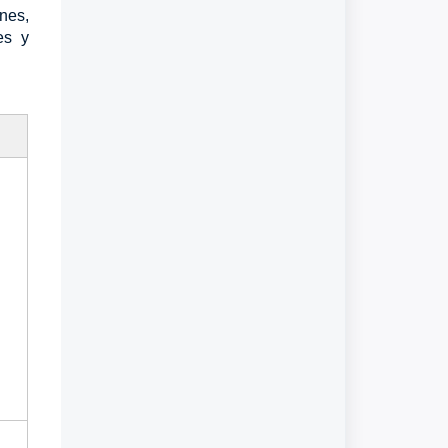
nes,
es y