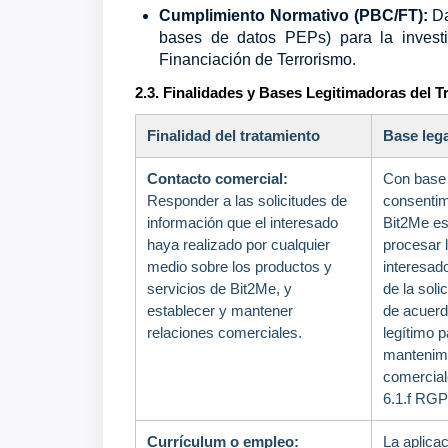
Cumplimiento Normativo (PBC/FT):
Da
bases de datos PEPs) para la invest
Financiación de Terrorismo.
2.3. Finalidades y Bases Legitimadoras del T
Finalidad del tratamiento
Base lega
Contacto comercial:
Con base 
Responder a las solicitudes de
consentim
información que el interesado
Bit2Me es
haya realizado por cualquier
procesar 
medio sobre los productos y
interesado
servicios de Bit2Me, y
de la soli
establecer y mantener
de acuerd
relaciones comerciales.
legítimo p
mantenimi
comerciale
6.1.f RGP
Currículum o empleo:
La aplica