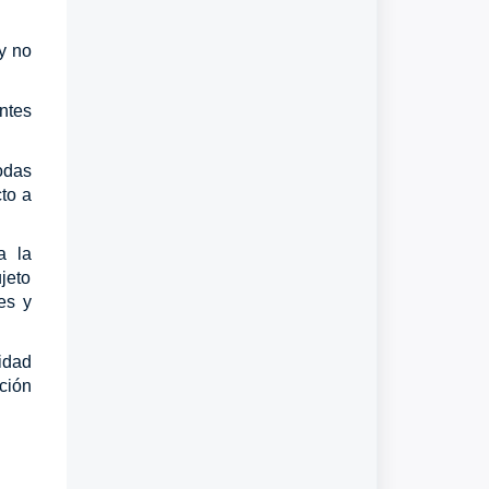
y no
ntes
odas
to a
a la
ujeto
es y
idad
cción