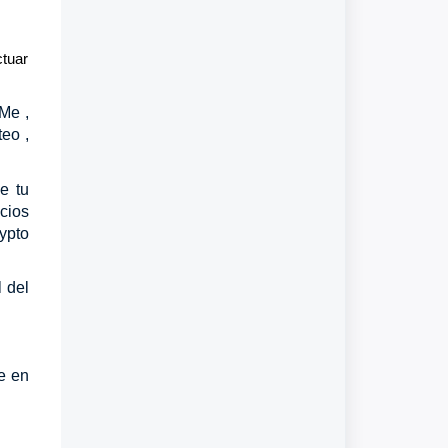
ctuar
Me ,
teo ,
e tu
cios
ypto
 del
te en