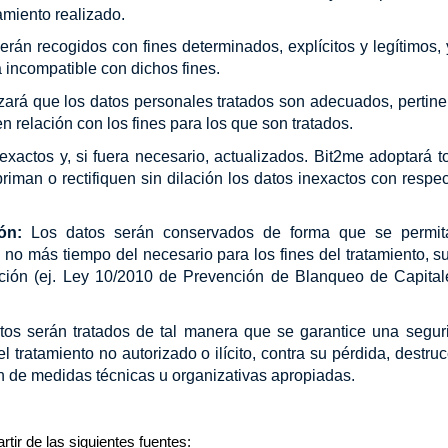
amiento realizado.
erán recogidos con fines determinados, explícitos y legítimos, 
 incompatible con dichos fines.
zará que los datos personales tratados son adecuados, pertine
en relación con los fines para los que son tratados.
xactos y, si fuera necesario, actualizados. Bit2me adoptará t
iman o rectifiquen sin dilación los datos inexactos con respec
ón:
Los datos serán conservados de forma que se permit
e no más tiempo del necesario para los fines del tratamiento, s
ación (ej. Ley 10/2010 de Prevención de Blanqueo de Capital
tos serán tratados de tal manera que se garantice una segur
l tratamiento no autorizado o ilícito, contra su pérdida, destru
ón de medidas técnicas u organizativas apropiadas.
tir de las siguientes fuentes: