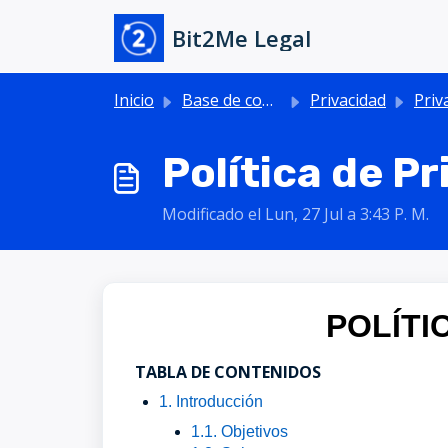
Saltar al contenido principal
Bit2Me Legal
Inicio
Base de conocimientos
Privacidad
Priv
Política de P
Modificado el Lun, 27 Jul a 3:43 P. M.
POLÍTI
TABLA DE CONTENIDOS
1. Introducción
1.1. Objetivos