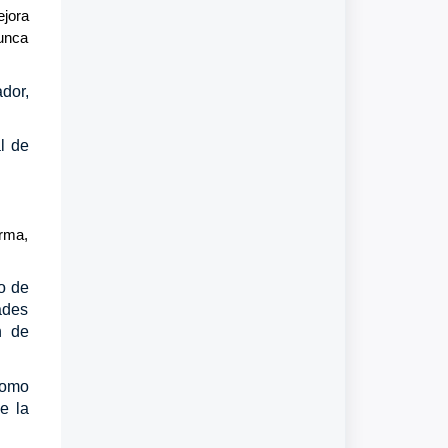
ejora
nunca
dor,
al de
orma,
o de
ades
n de
como
e la