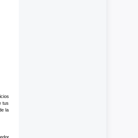
icios
e tus
de la
eedor