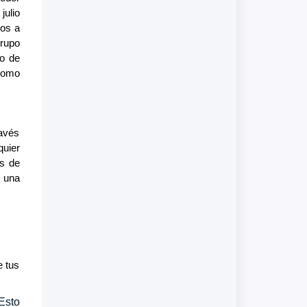
julio
dos a
grupo
to de
 como
ravés
quier
es de
a una
e tus
Esto