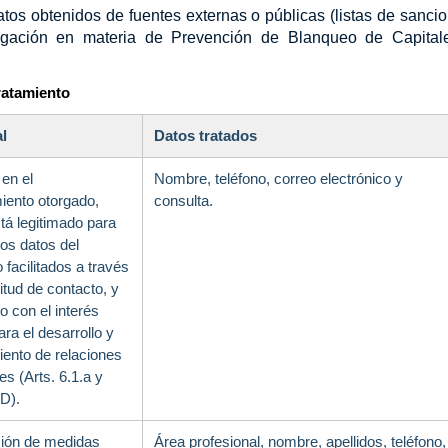
tos obtenidos de fuentes externas o públicas (listas de sancio
igación en materia de Prevención de Blanqueo de Capital
ratamiento
l
Datos tratados
en el
Nombre, teléfono, correo electrónico y
iento otorgado,
consulta.
tá legitimado para
los datos del
 facilitados a través
citud de contacto, y
o con el interés
ara el desarrollo y
ento de relaciones
s (Arts. 6.1.a y
D).
ción de medidas
Área profesional, nombre, apellidos, teléfono,