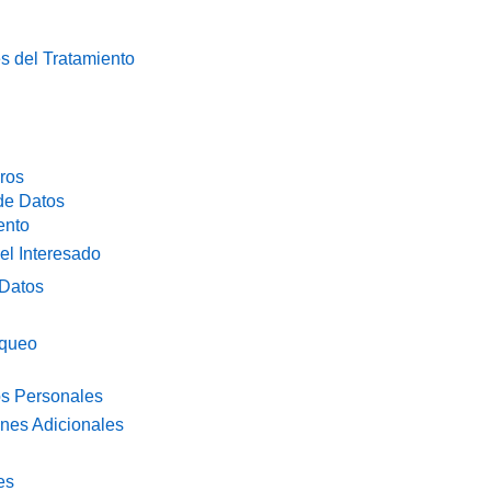
es del Tratamiento
ros
 de Datos
ento
el Interesado
 Datos
oqueo
os Personales
nes Adicionales
es